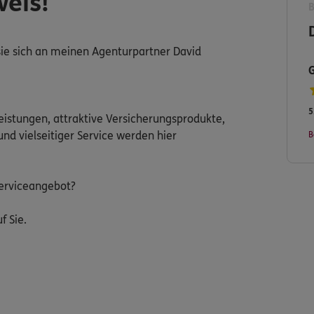
weis!
n sie sich an meinen Agenturpartner David
5
leistungen, attraktive Versicherungsprodukte,
nd vielseitiger Service werden hier
B
erviceangebot?
f Sie.