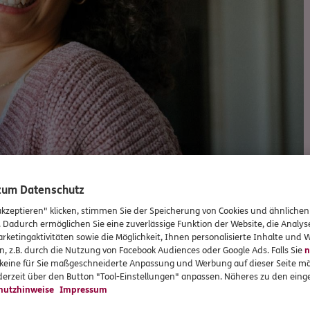
 zum Datenschutz
akzeptieren" klicken, stimmen Sie der Speicherung von Cookies und ähnlichen
. Dadurch ermöglichen Sie eine zuverlässige Funktion der Website, die Analy
rketingaktivitäten sowie die Möglichkeit, Ihnen personalisierte Inhalte und
n, z.B. durch die Nutzung von Facebook Audiences oder Google Ads. Falls Sie
n
Versicherungen und Vorsorge
r keine für Sie maßgeschneiderte Anpassung und Werbung auf dieser Seite mö
erzeit über den Button "Tool-Einstellungen" anpassen. Näheres zu den einge
hutzhinweise
Impressum