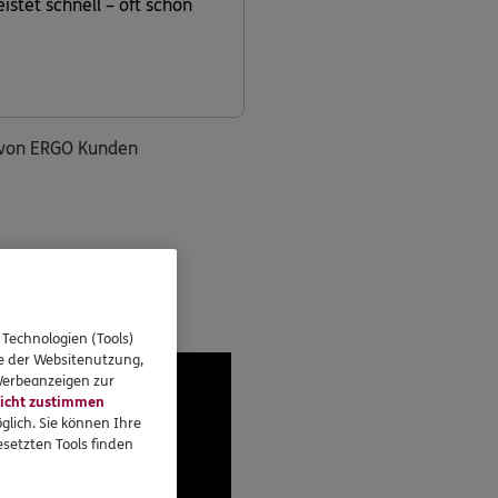
stet schnell – oft schon
g von ERGO Kunden
 Technologien (Tools)
se der Websitenutzung,
 Werbeanzeigen zur
icht zustimmen
glich. Sie können Ihre
setzten Tools finden