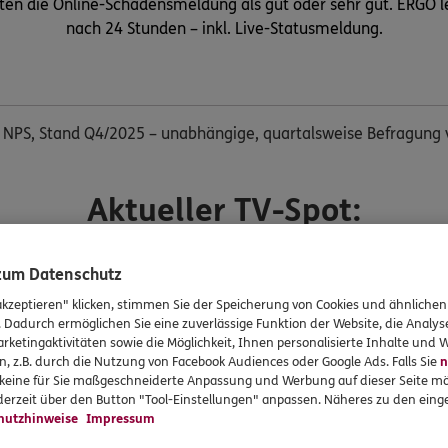
n die Online-Schadensmeldung als gut oder sehr gut. ERGO lei
nach 24 Stunden – inkl. Live-Statusmeldung.
al NPS, Stand Q4/2025 – unabhängige, quartalsweise Befragun
Aktueller TV-Spot:
 zum Datenschutz
Einfach, weil's wichtig ist.
akzeptieren" klicken, stimmen Sie der Speicherung von Cookies und ähnlichen
. Dadurch ermöglichen Sie eine zuverlässige Funktion der Website, die Analy
rketingaktivitäten sowie die Möglichkeit, Ihnen personalisierte Inhalte und
n, z.B. durch die Nutzung von Facebook Audiences oder Google Ads. Falls Sie
n
r keine für Sie maßgeschneiderte Anpassung und Werbung auf dieser Seite mö
erzeit über den Button "Tool-Einstellungen" anpassen. Näheres zu den einge
hutzhinweise
Impressum