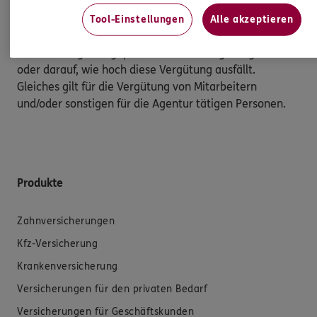
die Agentur tätige Personen. Die Berücksichtigung von
Nachhaltigkeitsrisiken hat insbesondere keinen Einfluss
Tool-Einstellungen
Alle akzeptieren
darauf, ob ich für die Vermittlung eines
Versicherungsanlageproduktes eine Vergütung erhalte
oder darauf, wie hoch diese Vergütung ausfällt.
Gleiches gilt für die Vergütung von Mitarbeitern
und/oder sonstigen für die Agentur tätigen Personen.
Produkte
Zahnversicherungen
Kfz-Versicherung
Krankenversicherung
Versicherungen für den privaten Bedarf
Versicherungen für Geschäftskunden