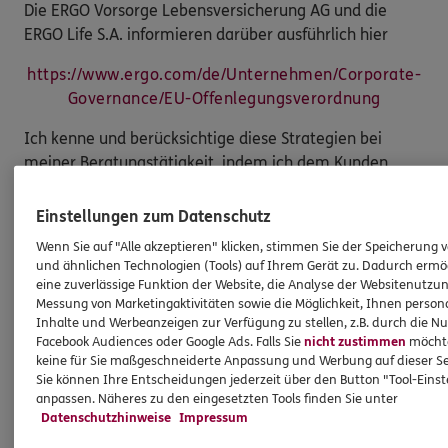
Die ERGO Vorsorge Lebensversicherung AG und die
ERGO Life S.A. informieren darüber ausführlich hier
https://www.ergo.com/de/Unternehmen/Corporate-
Governance/EU-Offenlegungsverordnung
Ich kenne und berücksichtige diese Strategien bei
meiner Beratungstätigkeit, indem ich dem Kunden
Transparenz hierüber verschaffe.
Einstellungen zum Datenschutz
Wenn Sie auf "Alle akzeptieren" klicken, stimmen Sie der Speicherung 
Berücksichtigung Nachhaltigkeitsrisiken in der
und ähnlichen Technologien (Tools) auf Ihrem Gerät zu. Dadurch ermö
eine zuverlässige Funktion der Website, die Analyse der Websitenutzun
Vergütungspolitik
Messung von Marketingaktivitäten sowie die Möglichkeit, Ihnen persona
Inhalte und Werbeanzeigen zur Verfügung zu stellen, z.B. durch die N
Meine Vergütung als Vermittler steht im Einklang mit
Facebook Audiences oder Google Ads. Falls Sie
nicht zustimmen
möchten
der Einbeziehung von Nachhaltigkeitsrisiken, die mit
keine für Sie maßgeschneiderte Anpassung und Werbung auf dieser Se
den vermittelten Versicherungsanlageprodukten
Sie können Ihre Entscheidungen jederzeit über den Button "Tool-Eins
anpassen. Näheres zu den eingesetzten Tools finden Sie unter
einhergehen. Dies gilt ebenso für die Vergütung der
Datenschutzhinweise
Impressum
Angestellten in meiner Agentur und/oder sonstige für