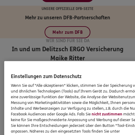
UNSERE OFFIZIELLE DFB-SEITE
Mehr zu unseren DFB-Partnerschaften
Mehr zum DFB
WIR SIND FÜR SIE DA
In und um Delitzsch
ERGO Versicherung
Maike Ritter
Einstellungen zum Datenschutz
Wenn Sie auf "Alle akzeptieren" klicken, stimmen Sie der Speicherung 
und ähnlichen Technologien (Tools) auf Ihrem Gerät zu. Dadurch ermö
eine zuverlässige Funktion der Website, die Analyse der Websitenutzun
Messung von Marketingaktivitäten sowie die Möglichkeit, Ihnen persona
Inhalte und Werbeanzeigen zur Verfügung zu stellen, z.B. durch die N
Facebook Audiences oder Google Ads. Falls Sie
nicht zustimmen
möchten
keine für Sie maßgeschneiderte Anpassung und Werbung auf dieser Se
Sie können Ihre Entscheidungen jederzeit über den Button "Tool-Eins
anpassen. Näheres zu den eingesetzten Tools finden Sie unter